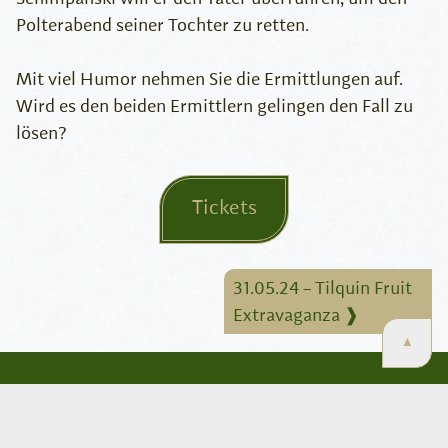
Polterabend seiner Tochter zu retten.
Mit viel Humor nehmen Sie die Ermittlungen auf.
Wird es den beiden Ermittlern gelingen den Fall zu
lösen?
Tickets
B
31.05.24 – Tilquin Fruit
e
Extravaganza
❱
▲
i
t
Links
r