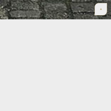
▲
31.05.24 – Tilquin Fruit
Extravaganza